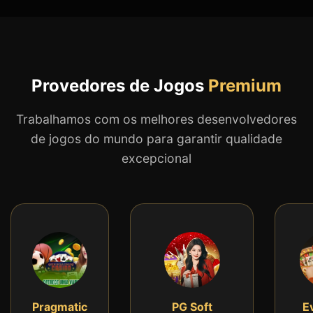
Provedores de Jogos
Premium
Trabalhamos com os melhores desenvolvedores
de jogos do mundo para garantir qualidade
excepcional
Pragmatic
PG Soft
E