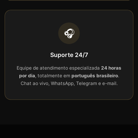
🎧
Suporte 24/7
Equipe de atendimento especializada
24 horas
por dia
, totalmente em
português brasileiro
.
Chat ao vivo, WhatsApp, Telegram e e-mail.