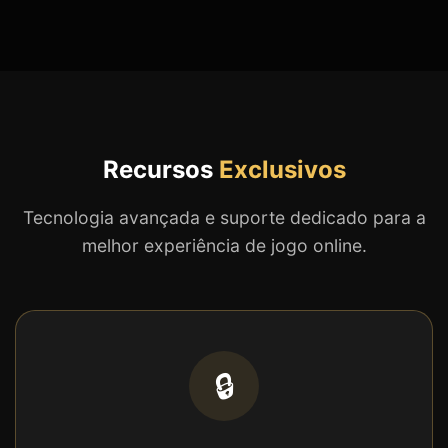
Recursos
Exclusivos
Tecnologia avançada e suporte dedicado para a
melhor experiência de jogo online.
🔒