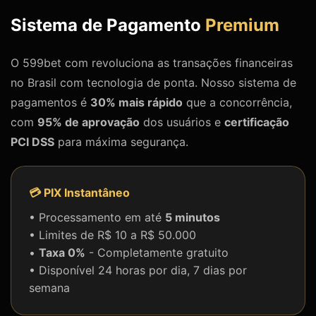
Sistema de Pagamento
Premium
O 599bet com revoluciona as transações financeiras
no Brasil com tecnologia de ponta. Nosso sistema de
pagamentos é
30% mais rápido
que a concorrência,
com
95% de aprovação
dos usuários e
certificação
PCI DSS
para máxima segurança.
💳 PIX Instantâneo
• Processamento em até
5 minutos
• Limites de R$ 10 a R$ 50.000
•
Taxa 0%
- Completamente gratuito
• Disponível 24 horas por dia, 7 dias por
semana