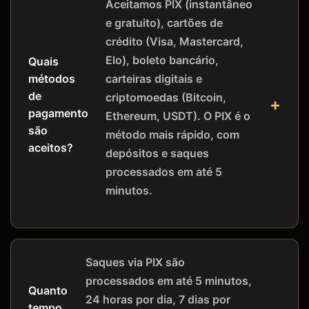
Aceitamos PIX (instantâneo
e gratuito), cartões de
crédito (Visa, Mastercard,
Elo), boleto bancário,
Quais
métodos
carteiras digitais e
de
criptomoedas (Bitcoin,
pagamento
Ethereum, USDT). O PIX é o
são
método mais rápido, com
aceitos?
depósitos e saques
processados em até 5
minutos.
Saques via PIX são
processados em até 5 minutos,
Quanto
24 horas por dia, 7 dias por
tempo