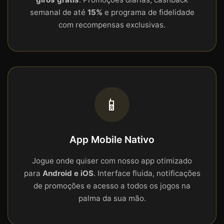
semanal de até
15%
e programa de fidelidade
com recompensas exclusivas.
📱
App Mobile Nativo
Jogue onde quiser com nosso app otimizado
para
Android e iOS
. Interface fluida, notificações
de promoções e acesso a todos os jogos na
palma da sua mão.