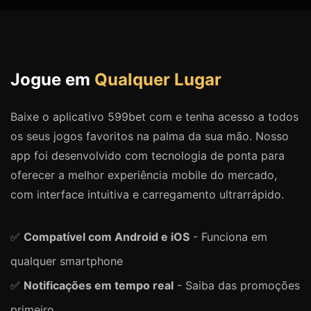
Jogue em
Qualquer Lugar
Baixe o aplicativo 599bet com e tenha acesso a todos
os seus jogos favoritos na palma da sua mão. Nosso
app foi desenvolvido com tecnologia de ponta para
oferecer a melhor experiência mobile do mercado,
com interface intuitiva e carregamento ultrarrápido.
✅
Compatível com Android e iOS
- Funciona em
qualquer smartphone
✅
Notificações em tempo real
- Saiba das promoções
primeiro