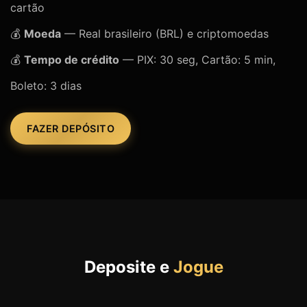
cartão
💰
Moeda
— Real brasileiro (BRL) e criptomoedas
💰
Tempo de crédito
— PIX: 30 seg, Cartão: 5 min,
Boleto: 3 dias
FAZER DEPÓSITO
Deposite e
Jogue