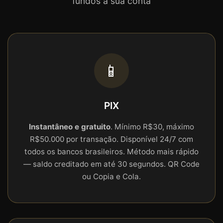
fundos à sua conta
📱
PIX
Instantâneo e gratuito
. Mínimo R$30, máximo
R$50.000 por transação. Disponível 24/7 com
todos os bancos brasileiros. Método mais rápido
— saldo creditado em até 30 segundos. QR Code
ou Copia e Cola.