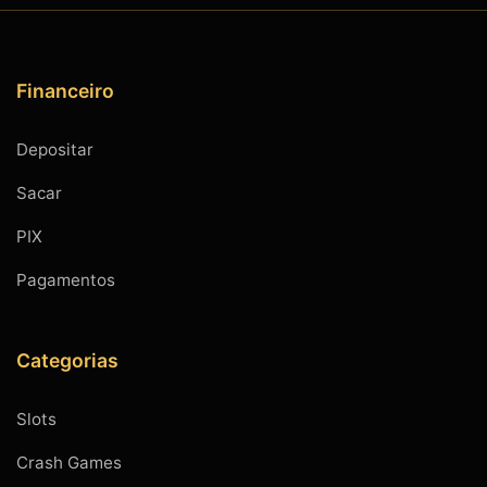
Financeiro
Depositar
Sacar
PIX
Pagamentos
Categorias
Slots
Crash Games