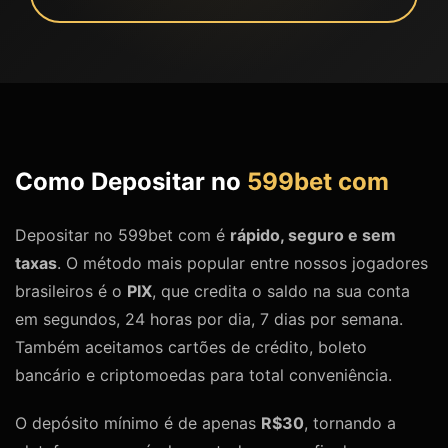
Como Depositar no
599bet com
Depositar no 599bet com é
rápido, seguro e sem
taxas
. O método mais popular entre nossos jogadores
brasileiros é o
PIX
, que credita o saldo na sua conta
em segundos, 24 horas por dia, 7 dias por semana.
Também aceitamos cartões de crédito, boleto
bancário e criptomoedas para total conveniência.
O depósito mínimo é de apenas
R$30
, tornando a