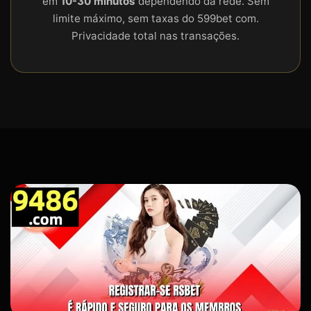
em
10-30 minutos
dependendo da rede. Sem
limite máximo, sem taxas do 599bet com.
Privacidade total nas transações.