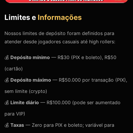
Limites e
Informações
Nossos limites de depósito foram definidos para
atender desde jogadores casuais até high rollers:
💰
Depósito mínimo
— R$30 (PIX e boleto), R$50
(cartão)
💰
Depósito máximo
— R$50.000 por transação (PIX),
sem limite (crypto)
💰
Limite diário
— R$100.000 (pode ser aumentado
para VIP)
💰
Taxas
— Zero para PIX e boleto; variável para