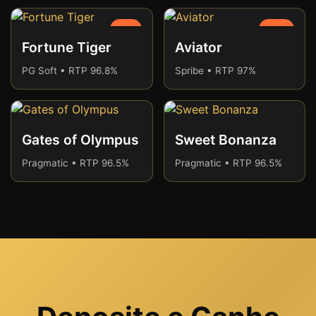
Nº1
HOT
Fortune Tiger
Aviator
PG Soft • RTP 96.8%
Spribe • RTP 97%
Gates of Olympus
Sweet Bonanza
Pragmatic • RTP 96.5%
Pragmatic • RTP 96.5%