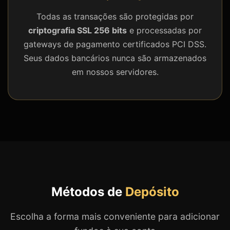
Todas as transações são protegidas por
criptografia SSL 256 bits
e processadas por
gateways de pagamento certificados PCI DSS.
Seus dados bancários nunca são armazenados
em nossos servidores.
Métodos de
Depósito
Escolha a forma mais conveniente para adicionar