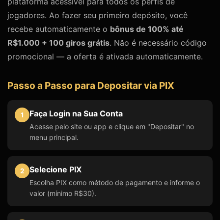
plataforma acessível para todos os perfis de
jogadores. Ao fazer seu primeiro depósito, você
recebe automaticamente o
bônus de 100% até
R$1.000 + 100 giros grátis
. Não é necessário código
promocional — a oferta é ativada automaticamente.
Passo a Passo para Depositar via PIX
Faça Login na Sua Conta
1
Acesse pelo site ou app e clique em "Depositar" no
menu principal.
Selecione PIX
2
Escolha PIX como método de pagamento e informe o
valor (mínimo R$30).