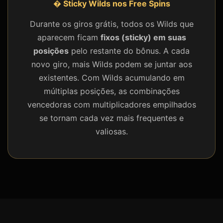
� Sticky Wilds nos Free Spins
Durante os giros grátis, todos os Wilds que
aparecem ficam
fixos (sticky) em suas
posições
pelo restante do bônus. A cada
novo giro, mais Wilds podem se juntar aos
existentes. Com Wilds acumulando em
múltiplas posições, as combinações
vencedoras com multiplicadores empilhados
se tornam cada vez mais frequentes e
valiosas.