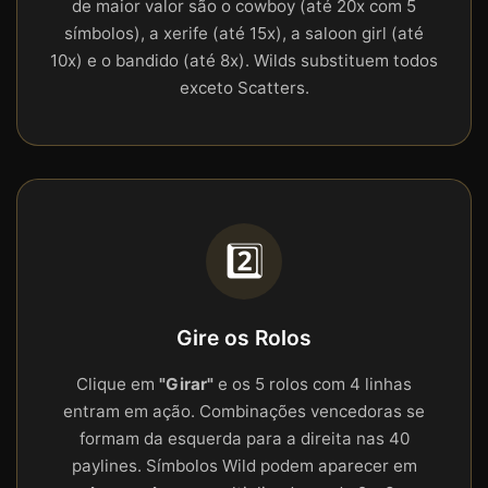
de maior valor são o cowboy (até 20x com 5
símbolos), a xerife (até 15x), a saloon girl (até
10x) e o bandido (até 8x). Wilds substituem todos
exceto Scatters.
2️⃣
Gire os Rolos
Clique em
"Girar"
e os 5 rolos com 4 linhas
entram em ação. Combinações vencedoras se
formam da esquerda para a direita nas 40
paylines. Símbolos Wild podem aparecer em