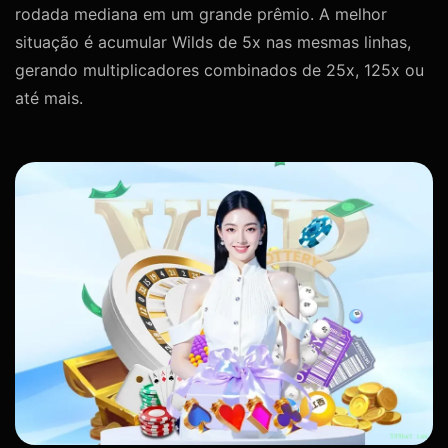
rodada mediana em um grande prêmio. A melhor
situação é acumular Wilds de 5x nas mesmas linhas,
gerando multiplicadores combinados de 25x, 125x ou
até mais.