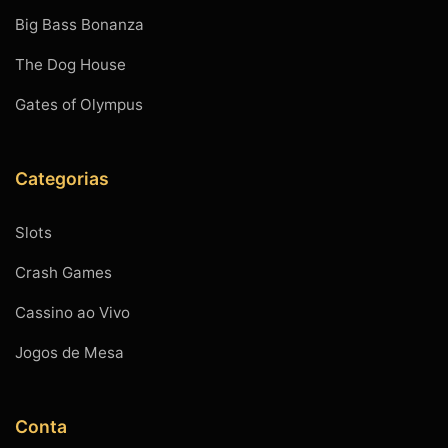
Big Bass Bonanza
The Dog House
Gates of Olympus
Categorias
Slots
Crash Games
Cassino ao Vivo
Jogos de Mesa
Conta