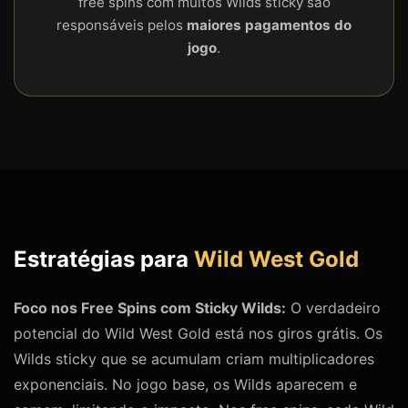
free spins com muitos Wilds sticky são
responsáveis pelos
maiores pagamentos do
jogo
.
Estratégias para
Wild West Gold
Foco nos Free Spins com Sticky Wilds:
O verdadeiro
potencial do Wild West Gold está nos giros grátis. Os
Wilds sticky que se acumulam criam multiplicadores
exponenciais. No jogo base, os Wilds aparecem e