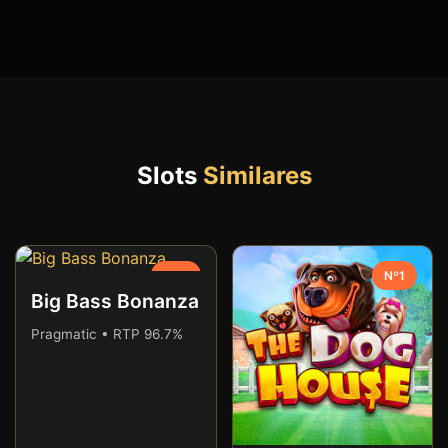
Slots
Similares
HOT
Nº1
Big Bass Bonanza
Pragmatic • RTP 96.7%