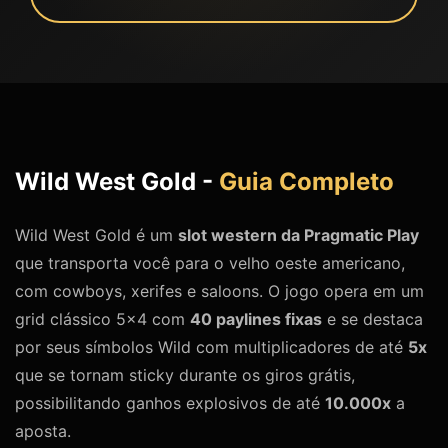
Wild West Gold -
Guia Completo
Wild West Gold é um
slot western da Pragmatic Play
que transporta você para o velho oeste americano,
com cowboys, xerifes e saloons. O jogo opera em um
grid clássico 5x4 com
40 paylines fixas
e se destaca
por seus símbolos Wild com multiplicadores de até
5x
que se tornam sticky durante os giros grátis,
possibilitando ganhos explosivos de até
10.000x
a
aposta.