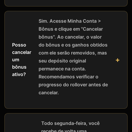
Sim. Acesse Minha Conta >
Bônus e clique em "Cancelar
bônus". Ao cancelar, o valor
do bônus e os ganhos obtidos
Posso
cancelar
com ele serão removidos, mas
um
seu depósito original
bônus
permanece na conta.
ativo?
Recomendamos verificar o
progresso do rollover antes de
cancelar.
Todo segunda-feira, você
recebe de volta uma