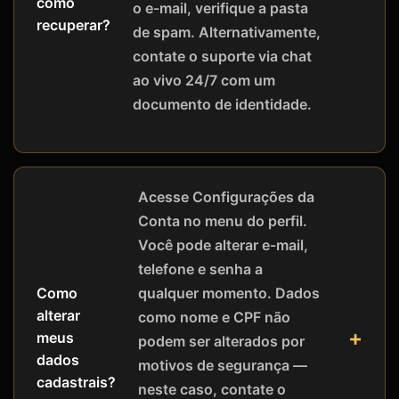
como
o e-mail, verifique a pasta
recuperar?
de spam. Alternativamente,
contate o suporte via chat
ao vivo 24/7 com um
documento de identidade.
Acesse Configurações da
Conta no menu do perfil.
Você pode alterar e-mail,
telefone e senha a
qualquer momento. Dados
Como
alterar
como nome e CPF não
meus
podem ser alterados por
dados
motivos de segurança —
cadastrais?
neste caso, contate o