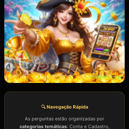
🔍 Navegação Rápida
As perguntas estão organizadas por
categorias temáticas
: Conta e Cadastro,