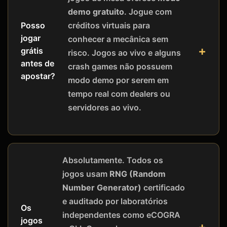
demo gratuito
. Jogue com
créditos virtuais para
Posso
jogar
conhecer a mecânica sem
grátis
risco. Jogos ao vivo e alguns
antes de
crash games não possuem
apostar?
modo demo por serem em
tempo real com dealers ou
servidores ao vivo.
Absolutamente. Todos os
jogos usam
RNG (Random
Number Generator)
certificado
e auditado por laboratórios
Os
independentes como eCOGRA
jogos