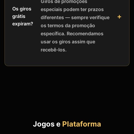
Giros de promoções
Os giros
especiais podem ter prazos
grátis
diferentes — sempre verifique
expiram?
os termos da promoção
específica. Recomendamos
usar os giros assim que
recebê-los.
Jogos e
Plataforma