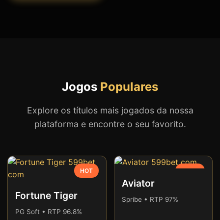
Jogos
Populares
Explore os títulos mais jogados da nossa
plataforma e encontre o seu favorito.
HOT
NOVO
Aviator
Fortune Tiger
Spribe • RTP 97%
PG Soft • RTP 96.8%