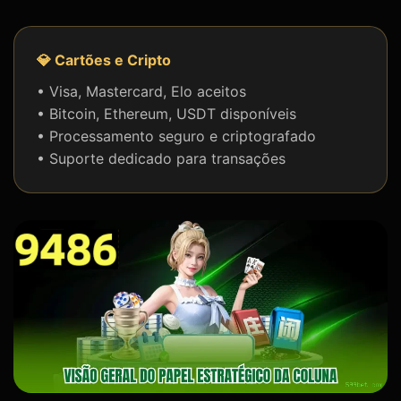
💎 Cartões e Cripto
• Visa, Mastercard, Elo aceitos
• Bitcoin, Ethereum, USDT disponíveis
• Processamento seguro e criptografado
• Suporte dedicado para transações