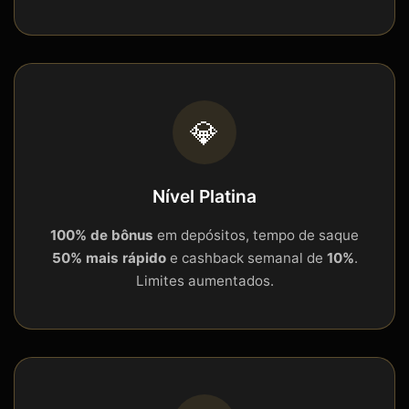
💎
Nível Platina
100% de bônus
em depósitos, tempo de saque
50% mais rápido
e cashback semanal de
10%
.
Limites aumentados.