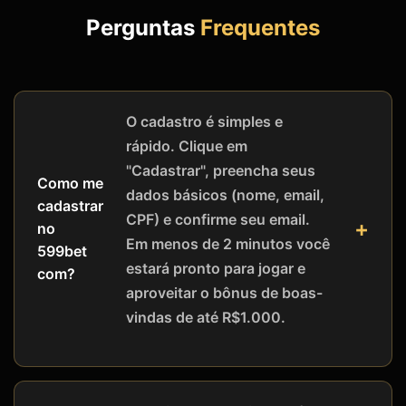
Perguntas
Frequentes
O cadastro é simples e
rápido. Clique em
"Cadastrar", preencha seus
Como me
dados básicos (nome, email,
cadastrar
CPF) e confirme seu email.
no
Em menos de 2 minutos você
599bet
estará pronto para jogar e
com?
aproveitar o bônus de boas-
vindas de até R$1.000.