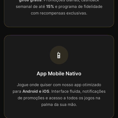
semanal de até
15%
e programa de fidelidade
com recompensas exclusivas.
📱
App Mobile Nativo
Jogue onde quiser com nosso app otimizado
para
Android e iOS
. Interface fluida, notificações
de promoções e acesso a todos os jogos na
palma da sua mão.