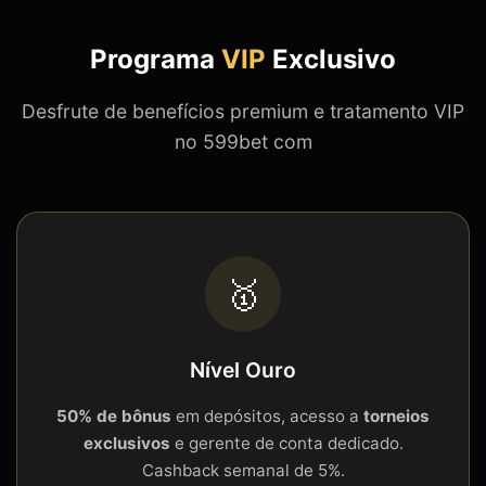
Programa
VIP
Exclusivo
Desfrute de benefícios premium e tratamento VIP
no 599bet com
🥇
Nível Ouro
50% de bônus
em depósitos, acesso a
torneios
exclusivos
e gerente de conta dedicado.
Cashback semanal de 5%.