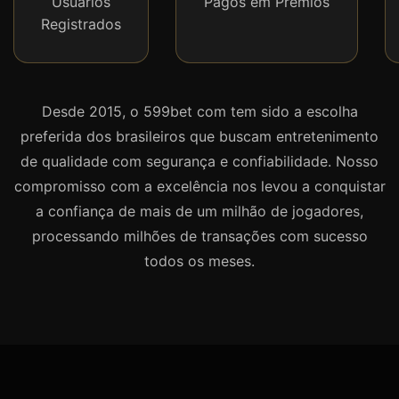
Usuários
Pagos em Prêmios
Registrados
Desde 2015, o 599bet com tem sido a escolha
preferida dos brasileiros que buscam entretenimento
de qualidade com segurança e confiabilidade. Nosso
compromisso com a excelência nos levou a conquistar
a confiança de mais de um milhão de jogadores,
processando milhões de transações com sucesso
todos os meses.