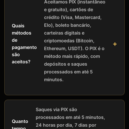
Aceitamos PIX (instantâneo
e gratuito), cartões de
crédito (Visa, Mastercard,
Elo), boleto bancário,
Quais
métodos
carteiras digitais e
de
criptomoedas (Bitcoin,
pagamento
Ethereum, USDT). O PIX é o
são
método mais rápido, com
aceitos?
depósitos e saques
processados em até 5
minutos.
Saques via PIX são
processados em até 5 minutos,
Quanto
24 horas por dia, 7 dias por
tempo