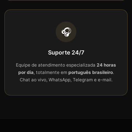
🎧
Suporte 24/7
Equipe de atendimento especializada
24 horas
por dia
, totalmente em
português brasileiro
.
Chat ao vivo, WhatsApp, Telegram e e-mail.