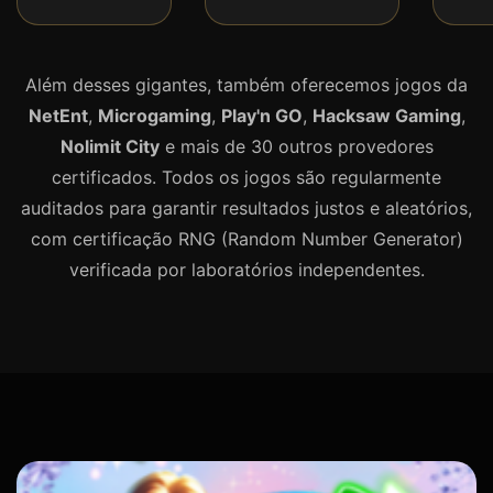
Além desses gigantes, também oferecemos jogos da
NetEnt
,
Microgaming
,
Play'n GO
,
Hacksaw Gaming
,
Nolimit City
e mais de 30 outros provedores
certificados. Todos os jogos são regularmente
auditados para garantir resultados justos e aleatórios,
com certificação RNG (Random Number Generator)
verificada por laboratórios independentes.