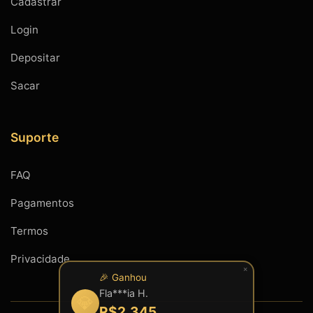
Cadastrar
Login
Depositar
Sacar
Suporte
FAQ
Pagamentos
Termos
Privacidade
×
🎉 Ganhou
Fla***ia H.
💎
R$2.345