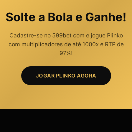
Solte a Bola e Ganhe!
Cadastre-se no 599bet com e jogue Plinko
com multiplicadores de até 1000x e RTP de
97%!
JOGAR PLINKO AGORA