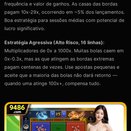
frequência e valor de ganhos. As casas das bordas
pagam 10x-29x, ocorrendo em ~5% dos lançamentos.
Boa estratégia para sessões médias com potencial de
lucro significativo.
Estratégia Agressiva (Alto Risco, 16 linhas):
Multiplicadores de 0x a 1000x. Muitas bolas caem em
0x-0.3x, mas as que atingem as bordas extremas
pagam centenas de vezes. Use apostas pequenas e
aceite que a maioria das bolas não dará retorno —
quando uma atinge 100x+, compensa tudo.