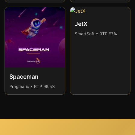
JetX
SmartSoft • RTP 97%
Spaceman
Pragmatic • RTP 96.5%